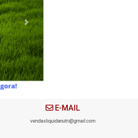
Next
E-MAIL
vendasliquidanutri@gmail.com