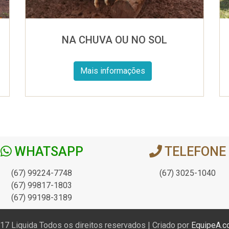
NA CHUVA OU NO SOL
Mais informações
WHATSAPP
TELEFONE
(67) 99224-7748
(67) 3025-1040
(67) 99817-1803
(67) 99198-3189
17 Liquida Todos os direitos reservados | Criado por
EquipeA.c