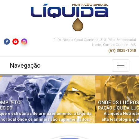
R. Dr. Nicola Casal Caminha, 313, Pólo Empresarial
Norte, Campo Grande - MS
(67) 3025-1040
Navegação
Previous
Next
ONDE OS LUCROS FLUEM
RAÇÃO LÍQUIDA, LUCRO SÓLIDO
A Líquida Nutrição Animal possui produtos diferenciados e de
alta tecnologia que atendem todas as categorias animais do seu
rebanho.